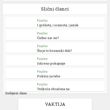
Slični članci
Poučno
I grehota, i sramota, i jazuk
Poučno
Čudno zar ne?
Poučno
Šta je to bosanski duh?
Poučno
Iskreno pokajanje
Poučno
Poklon za tebe
Poučno
Teškoća obračuna na
Sudnjem danu
VAKTIJA