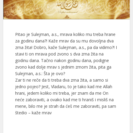
Pitao je Sulejman, a.s., mrava koliko mu treba hrane
za godinu dana?! Kaže mrav da su mu dovoljna dva
zrna žita! Dobro, kaže Sulejman, a.s., pa da vidimo?! I
stavi ti on mrava pod zvono s dva zrna žita na
godinu dana. Tačno nakon godinu dana, podigne
zvono kad dolje mrav s jednim zrnom žita, pita ga
Sulejman, a.s.: Šta je ovo?
Zar ti ne reče da ti treba dva zrna žita, a samo si
jedno pojeo? Jest, Vladaru, to je tako kad me Allah
hrani, jedem koliko mi treba, jer znam da me On
neće zaboraviti, a ovako kad me ti hraniš i misliš na
mene, bilo me je strah da ćeš me zaboraviti, pa sam
štedio – kaže mrav