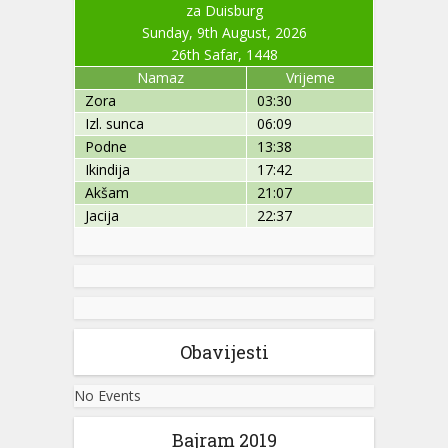
za Duisburg
Sunday, 9th August, 2026
26th Safar, 1448
Namaz
Vrijeme
Zora
03:30
Izl. sunca
06:09
Podne
13:38
Ikindija
17:42
Akšam
21:07
Jacija
22:37
Obavijesti
No Events
Bajram 2019