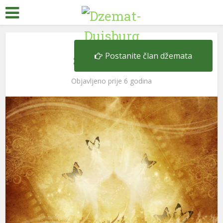
Poučno
Postanite član džemata
Štedljiv mrav
Objavljeno prije 6 godina